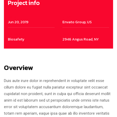
Project info
Date:
Client:
Jun 20, 2019
Envato Group, US
Category:
Address:
Biosafety
2946 Angus Road, NY
Overview
Duis aute irure dolor in reprehenderit in voluptate velit esse
cillum dolore eu fugiat nulla pariatur excepteur sint occaecat
cupidatat non proident, sunt in culpa qui officia deserunt mollit
anim id est laborum sed ut perspiciatis unde omnis iste natus
error sit voluptatem accusantium doloremque laudantium,
totam rem aperiam, eaque ipsa quae ab illo inventore veritatis